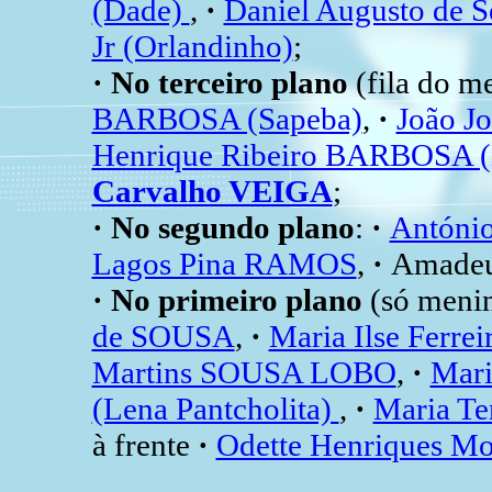
(Dade)
,
·
Daniel Augusto de
Jr (Orlandinho)
;
· No terceiro plano
(fila do me
BARBOSA (Sapeba)
,
·
João Jo
Henrique Ribeiro BARBOSA (
Carvalho VEIGA
;
· No segundo plano
:
·
Antóni
Lagos Pina RAMOS
,
·
Amade
· No primeiro plano
(só meni
de SOUSA
,
·
Maria Ilse Ferre
Martins SOUSA LOBO
,
·
Mari
(Lena Pantcholita)
,
·
Maria Te
à frente
·
Odette Henriques 