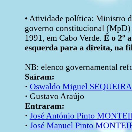
• Atividade política: Ministro 
governo constitucional (MpD) 
1991, em Cabo Verde.
É o 2º 
esquerda para a direita, na fi
NB: elenco governamental refo
Saíram:
·
Oswaldo Miguel SEQUEIRA
·
Gustavo Araújo
Entraram:
·
José António Pinto MONTE
·
José Manuel Pinto MONTE