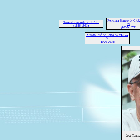
Feliciana Barreto de C
Tomás Correia da VEIGA ®
®
(1886-1963)
(1895-1977)
Alfredo José de Carvalho VEIGA
®
(1920-2018)
José Toma