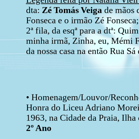
dta:
Zé Tomás Veiga
de mãos d
Fonseca e o irmão Zé Fonseca;
2ª fila, da esqª para a dtª: Q
minha irmã, Zinha, eu, Mémi Fo
da nossa casa na então Rua Sá 
• Homenagem/Louvor/Reconhe
Honra do Liceu Adriano Moreir
1963, na Cidade da Praia, Ilha
2º Ano