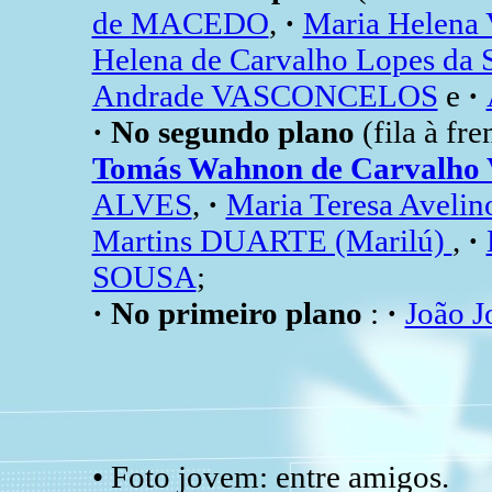
de MACEDO
,
·
Maria Helena
Helena de Carvalho Lopes da 
Andrade VASCONCELOS
e
·
· No segundo plano
(fila à fr
Tomás Wahnon de Carvalho
ALVES
,
·
Maria Teresa Avelin
Martins DUARTE (Marilú)
,
·
SOUSA
;
· No primeiro plano
:
·
João J
• Foto jovem: entre amigos.