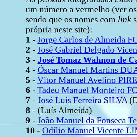
um número a vermelho (ver os r
sendo que os nomes com
link
s
própria neste site):
1
-
Jorge Carlos de Almeida
2
-
José Gabriel Delgado Vice
3
-
José Tomaz Wahnon de C
4
-
Óscar Manuel Martins D
5
-
Vítor Manuel Avelino PIR
6
-
Tadeu Manuel Monteiro 
7
-
José Luís Ferreira SILVA
(D
8
- (Luís Almeida)
9
-
João Manuel da Fonseca T
10
-
Odílio Manuel Vicente L