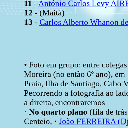
11
-
António Carlos Levy AIR
12
- (Maitá)
13
-
Carlos Alberto Whanon d
• Foto em grupo: entre colega
Moreira (no então 6º ano), em
Praia, Ilha de Santiago, Cabo V
Pecorrendo a fotografia ao lad
a direita, encontraremos
·
No quarto plano
(fila de trás
Centeio,
·
João FERREIRA (Dj