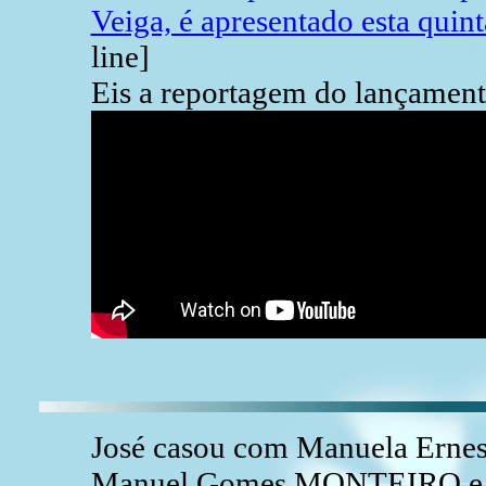
Veiga, é apresentado esta quint
line]
Eis a reportagem do lançament
José casou com Manuela Erne
Manuel Gomes MONTEIRO e Er