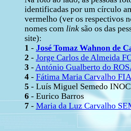
identificadas por um círculo
vermelho (ver os respectivos n
nomes com
link
são os das pes
site):
1
-
José Tomaz Wahnon de C
2
-
Jorge Carlos de Almeida
3
-
António Gualberto do RO
4
-
Fátima Maria Carvalho F
5
- Luís Miguel Semedo INOC
6
- Eurico Barros
7
-
Maria da Luz Carvalho 