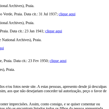
nal Archives), Praia.
Verde, Praia. Data cit.: 31 Jul 1937;
clique aqui
nal Archives), Praia.
aia. Data cit.: 23 Jan 1941;
clique aqui
National Archives), Praia.
qui
 Praia. Data cit.: 23 Fev 1950;
clique aqui
s), Praia.
s e/ou fotos neste site. A estas pessoas, apresento desde já desculpas
sim, aos que não desejariam conceder tal autorização, peço o favor de
conter imprecisões. Assim, conto consigo, e se quiser comentar ou
as não se encontram listados todos os filhos da pessoa apresentada
.