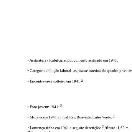
• Assinatura / Rubrica: em documento assinado em 1941.
• Categoria / função laboral: aspirante interino do quadro priva
3
• Encontrava-se solteiro em 1941
3
• Foto jovem: 1941.
3
• Morava em 1941 em Sal Rei, Boavista, Cabo Verde.
3
• Lourenço tinha em 1941 a seguite descrição:
Altura:
1,62 m