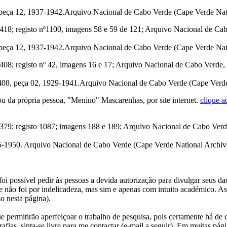
peça 12, 1937-1942.Arquivo Nacional de Cabo Verde (Cape Verde Natio
; registo nº1100, imagens 58 e 59 de 121; Arquivo Nacional de Cabo 
peça 12, 1937-1942.Arquivo Nacional de Cabo Verde (Cape Verde Natio
; registo nº 42, imagens 16 e 17; Arquivo Nacional de Cabo Verde, Pr
08, peça 02, 1929-1941.Arquivo Nacional de Cabo Verde (Cape Verde 
u da própria pessoa, "Menino" Mascarenhas, por site internet.
clique a
; registo 1087; imagens 188 e 189; Arquivo Nacional de Cabo Verde,
5-1950. Arquivo Nacional de Cabo Verde (Cape Verde National Archive
i possível pedir às pessoas a devida autorização para divulgar seus dado
 não foi por indelicadeza, mas sim e apenas com intuito académico. As
o nesta página).
e permitirão aperfeiçoar o trabalho de pesquisa, pois certamente há de 
afias, sinta-se livre para me contactar (e-mail a seguir).
Em muitas págin