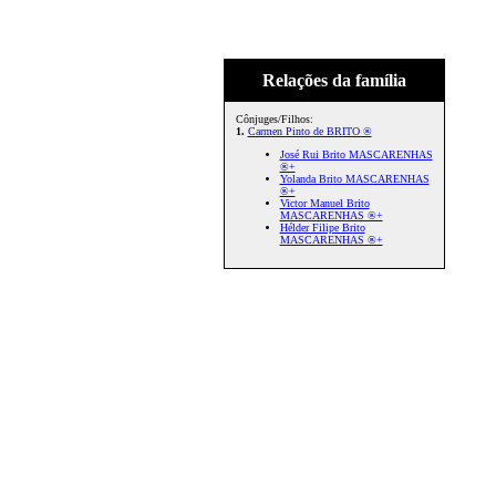
Relações da família
Cônjuges/Filhos:
1.
Carmen Pinto de BRITO ®
José Rui Brito MASCARENHAS
®+
Yolanda Brito MASCARENHAS
®+
Victor Manuel Brito
MASCARENHAS ®+
Hélder Filipe Brito
MASCARENHAS ®+