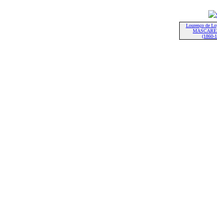
Lourenço de Loy
MASCARE
(1860-