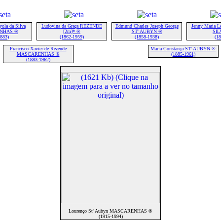
ola da Silva
Ludovina da Graça REZENDE
Edmund Charles Joseph George
Jenny Maria 
NHAS ®
[2m]* ®
ST' AUBYN ®
SIL
1883)
(1862-1959)
(1858-1938)
(18
Francisco Xavier de Rezende
Maria Constança ST' AUBYN ®
MASCARENHAS ®
(1885-1961)
(1883-1962)
Lourenço St' Aubyn MASCARENHAS ®
(1915-1994)