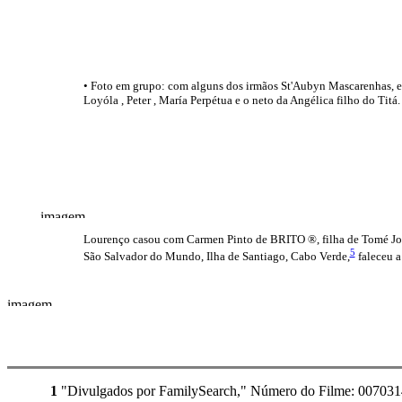
• Foto em grupo: com alguns dos irmãos St'Aubyn Mascarenhas, e
Loyóla , Peter , María Perpétua e o neto da Angélica filho do Titá.
Lourenço casou com Carmen Pinto de BRITO ®, filha de Tomé Jos
5
São Salvador do Mundo, Ilha de Santiago, Cabo Verde,
faleceu a
1
"Divulgados por FamilySearch," Número do Filme: 00703141