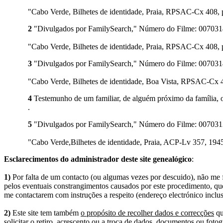
"Cabo Verde, Bilhetes de identidade, Praia, RPSAC-Cx 408, 
2
"Divulgados por FamilySearch," Número do Filme: 007031418
"Cabo Verde, Bilhetes de identidade, Praia, RPSAC-Cx 408, 
3
"Divulgados por FamilySearch," Número do Filme: 007031408
"Cabo Verde, Bilhetes de identidade, Boa Vista, RPSAC-Cx 4
4
Testemunho de um familiar, de alguém próximo da família, o
.
5
"Divulgados por FamilySearch," Número do Filme: 007031379
"Cabo Verde,Bilhetes de identidade, Praia, ACP-Lv 357, 194
Esclarecimentos do administrador deste site genealógico
:
1)
Por falta de um contacto (ou algumas vezes por descuido), não me fo
pelos eventuais constrangimentos causados por este procedimento, que
me contactarem com instruções a respeito (endereço electrónico inclus
2)
Este site tem também
o propósito de recolher dados e correcções
qu
solicitar o retiro, acrescento ou a troca de dados, documentos ou fotogr