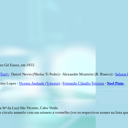
ceu Gil Eanes, em 1955.
(Totó)
·
Daniel Neves (Nhelas Ti Pedro)
·
Alexandre Monteiro (R. Branco)
·
Salazar 
ntes Lopes
·
Vicente Andrade (Tchenta)
·
Fernando Cláudio Teixeira
·
Noel Pinto
.
a Srª da Luz) São Vicente, Cabo Verde.
 um círculo amarelo com um número a vermelho (ver os respectivos nomes na lista q