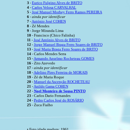
3
-
Eurico Fulgino Alves de BRITO
4
-
Carlos Velosa CARVALHAL
5
-
José Manuel Morbey Ferro Ramos PEREIRA
6
-
ainda por identificar
7
-
António José COHEN
8
- Zé Mendes
9
- Jorge Miranda Lima
10
- Francisco (Chico Falinha)
11
-
José António Alves de BRITO
12
-
Jorge Manuel Braga Ferro Soares de BRITO
13
-
José Maria Braga Ferro Soares de BRITO
14
- Carlos Mendes Serra
15
-
Armando Anselmo Rocheteau GOMES
16
- Zito Azevedo
17
-
ainda por identificar
18
-
Adelino Pires Ferreira de MORAIS
19
- Zé de Maria Roque
20
-
Manuel da Ascenção ROCHETEAU
21
-
Anildo Gama COHEN
22
-
Noel Monteiro de Sousa PINTO
23
- Carlos Dario Fernandes
24
-
Pedro Carlos José do ROSÁRIO
25
- Zuca Fialho
• Foto idade madura: 1961.