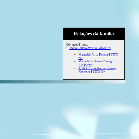
Relações da família
Cônjuges/Filhos:
1.
Maria Carlota Avelino KÖNIG ®
Margarida Alice Koenig PINTO
®+
Maria de La Salete Koenig
PINTO ®+
Anita Cristina Avelino Koenig
Monteiro PINTO ®+