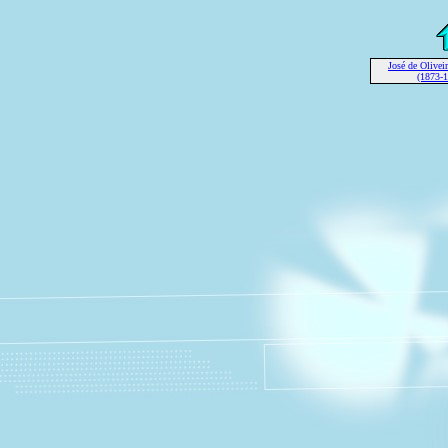
José de Olive
(1873-