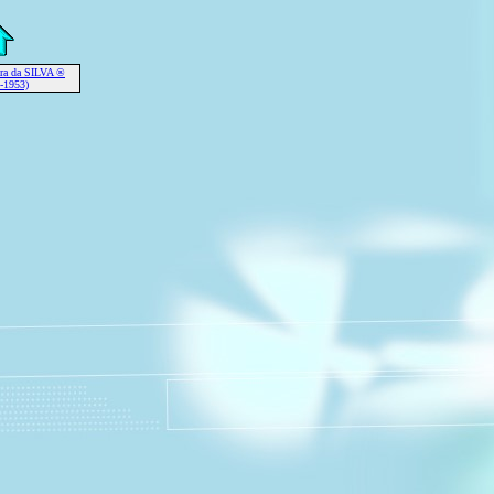
ira da SILVA ®
-1953)