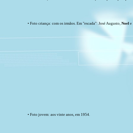
• Foto criança: com os irmãos. Em "escada": José Augusto,
Noel
e
• Foto jovem: aos vinte anos, em 1954.