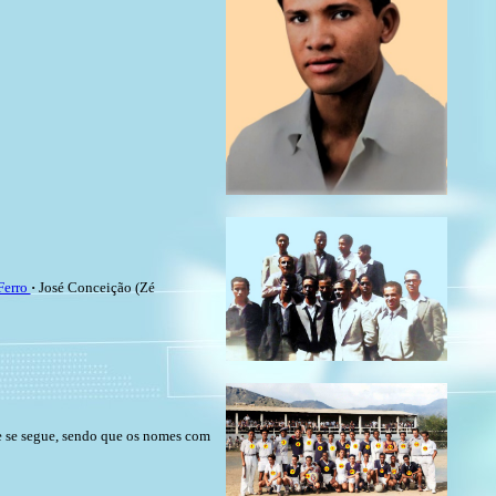
Ferro
·
José Conceição (Zé
ue se segue, sendo que os nomes com