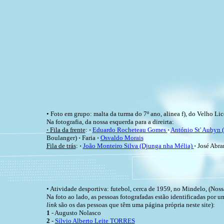
• Foto em grupo: malta da turma do 7º ano, alinea f), do Velho Li
Na fotografia, da nossa esquerda para a direirta:
·
Fila da frente
:
·
Eduardo Rocheteau Gomes
·
António St' Aubyn 
Boulanger)
·
Faria
·
Osvaldo Morais
Fila de trás
:
·
João Monteiro Silva (Djunga nha Mélia)
·
José Abra
• Atividade desportiva: futebol, cerca de 1959, no Mindelo, (Noss
Na foto ao lado, as pessoas fotografadas estão identificadas por
link
são os das pessoas que têm uma página própria neste site):
1
- Augusto Nolasco
2
-
Sílvio Alberto Leite TORRES