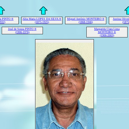
ira PINTO ®
Júlia Maria LOPES DA SILVA ®
Miguel António MONTEIRO ®
Justina Olive
1932)
(1875-1925)
(1868-1946)
(1875
José de Sousa PINTO ®
Margarida Clara Lima
(1906-1976)
MONTEIRO ®
(1906-2003)